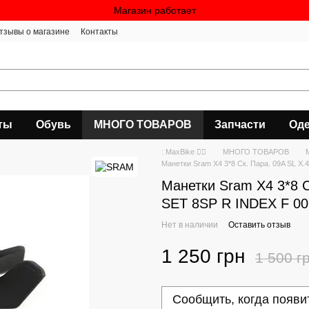
Магазин работает
тзывы о магазине
Контакты
ты
Обувь
МНОГО ТОВАРОВ
Запчасти
Оде
: MaxBike 🚴‍♀
МНОГО ТОВАРОВ
Манетки Sram X4 3*8 Ск. Пара. 09A SL X
Манетки Sram X4 3*8 
SET 8SP R INDEX F 00
Нет в наличии
Оставить отзыв
1 250 грн
1 500 г
Сообщить, когда появи