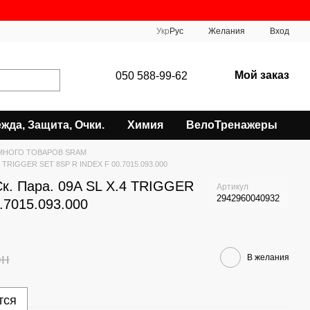
Укр
Рус
Желания
Вход
Мой заказ
050 588-99-62
жда, Защита, Очки.
Химия
ВелоТренажеры
МНОГО ТОВАРОВ SRAM
.4 TRIGGER SET 8SP R INDEX F 00.7015.093.000
Ск. Пара. 09A SL X.4 TRIGGER
Артикул
2942960040932
.7015.093.000
рн
В желания
тся