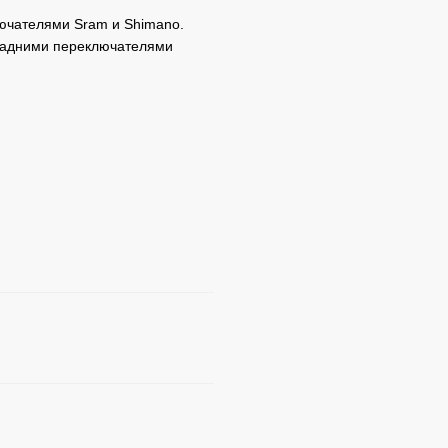
лючателями Sram и Shimano.
 задними переключателями