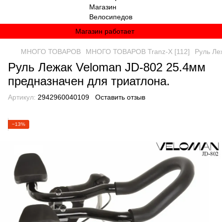
Магазин работает
МНОГО ТОВАРОВ
МНОГО ТОВАРОВ Tranz-X [112]
Руль Ле
Руль Лежак Veloman JD-802 25.4мм
предназначен для триатлона.
Артикул:
2942960040109
Оставить отзыв
−13%