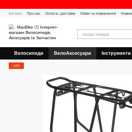
Перейти до основного контенту
Каталог
Про нас
Оплата і доставка
Обмін та повернення
Новин
Велосипеди
ВелоАксесуари
Інструменти
−10%