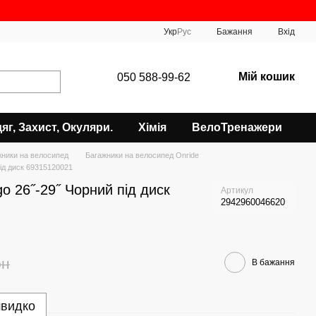
Укр
Рус
Бажання
Вхід
Мій кошик
050 588-99-62
яг, Захист, Окуляри.
Хімія
ВелоТренажери
жники на велосипед
Багажники на велосипед Onride
ід диск 69315120021
 26˝-29˝ Чорний під диск
Артикул
2942960046620
рн
В бажання
швидко