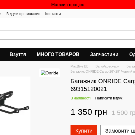
Магазин працює
и
Відгуки про магазин
Контакти
Взуття
МНОГО ТОВАРОВ
Запчастини
Од
MaxBike 🚴‍♀
ВелоАксесуари
Бага
Багажник ONRIDE Cargo 26˝-29˝ Чорний п
Багажник ONRIDE Cargo
69315120021
В наявності
Написати відгук
1 350 грн
1 500 г
Купити
Замовити 