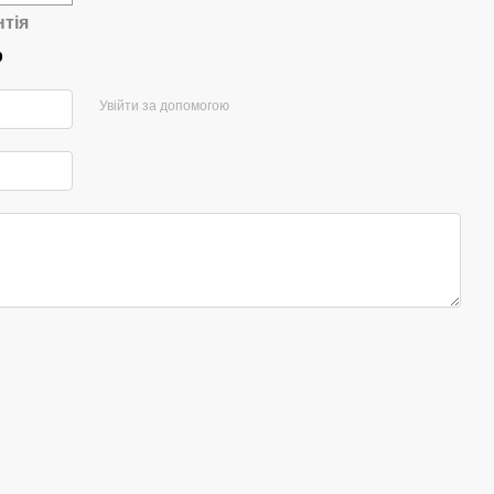
нтія
р
Увійти за допомогою