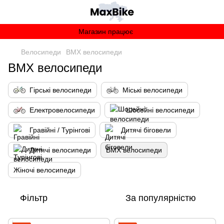
Магазин працює
Велосипеди
BMX велосипеди
BMX велосипеди
Гірські велосипеди
Міські велосипеди
Електровелосипеди
Шосейні велосипеди
Гравійні / Турінгові
Дитячі біговели
Дитячі велосипеди
BMX велосипеди
Жіночі велосипеди
Фільтр
За популярністю