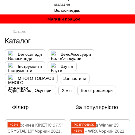
Магазин працює
Каталог
Каталог
Велосипеди
ВелоАксесуари
Інструменти
Взуття
МНОГО ТОВАРОВ
Запчастини
Одяг, Захист, Окуляри.
Хімія
ВелоТренажери
Фільтр
За популярністю
−22%
РОЗПРОДАЖ
−15%