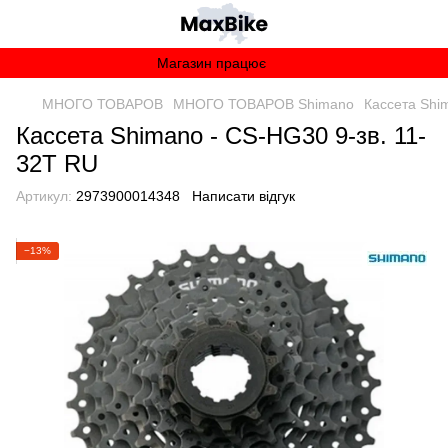
Магазин працює
МНОГО ТОВАРОВ
МНОГО ТОВАРОВ Shimano
Кассета Shi
Кассета Shimano - CS-HG30 9-зв. 11-
32T RU
Артикул:
2973900014348
Написати відгук
−13%