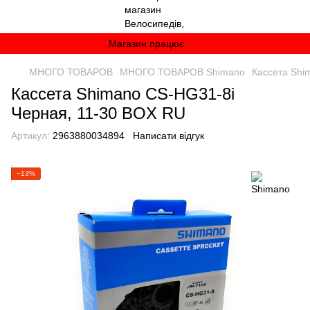
Магазин працює
МНОГО ТОВАРОВ
МНОГО ТОВАРОВ Shimano
Кассета Shi
Кассета Shimano CS-HG31-8i
Черная, 11-30 BOX RU
Артикул:
2963880034894
Написати відгук
−13%