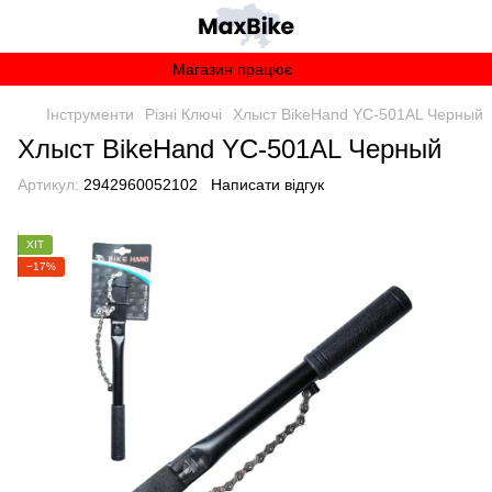
Магазин працює
Інструменти
Різні Ключі
Хлыст BikeHand YC-501AL Черный
Хлыст BikeHand YC-501AL Черный
Артикул:
2942960052102
Написати відгук
ХІТ
−17%