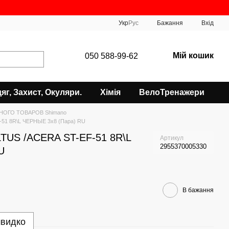
Укр
Рус
Бажання
Вхід
Мій кошик
050 588-99-62
яг, Захист, Окуляри.
Хімія
ВелоТренажери
НОГО ТОВАРОВ Shimano
-51 8R\L ЧЕРНЫЕ 3х8 (Пара) RU
TUS /ACERA ST-EF-51 8R\L
Артикул
2955370005330
U
В бажання
швидко