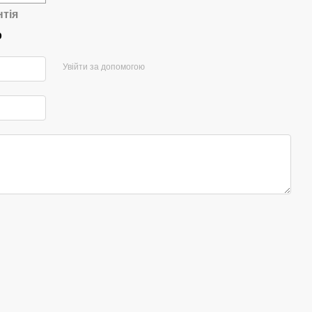
нтія
р
Увійти за допомогою