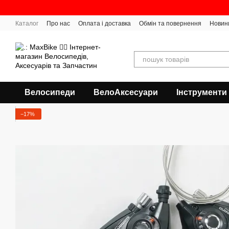
Перейти до основного контенту
Каталог
Про нас
Оплата і доставка
Обмін та повернення
Новин
Велосипеди
ВелоАксесуари
Інструменти
−17%