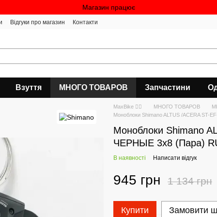
Магазин працює
и
Відгуки про магазин
Контакти
Взуття
МНОГО ТОВАРОВ
Запчастини
Од
MaxBike 🚴‍♀
МНОГО ТОВАРОВ
М
Моноблоки Shimano ALTUS /ACERA ST-EF
Моноблоки Shimano AL
ЧЕРНЫЕ 3х8 (Пара) R
В наявності
Написати відгук
945 грн
1 134 грн
Купити
Замовити 