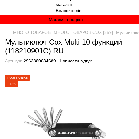
Магазин працює
МНОГО ТОВАРОВ
МНОГО ТОВАРОВ COX [359]
Мультиключ
Мультиключ Cox Multi 10 функций
(118210901C) RU
Артикул:
2963880034689
Написати відгук
РОЗПРОДАЖ
−17%