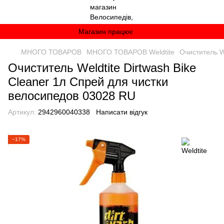
Магазин працює
МНОГО ТОВАРОВ
МНОГО ТОВАРОВ Weldtite
Очиститель W
Очиститель Weldtite Dirtwash Bike
Cleaner 1л Спрей для чистки
велосипедов 03028 RU
Артикул:
2942960040338
Написати відгук
−17%