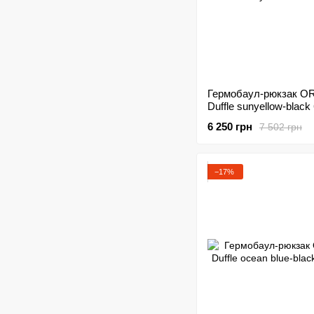
Гермобаул-рюкзак O
Duffle sunyellow-black
6 250 грн
7 502 грн
−17%