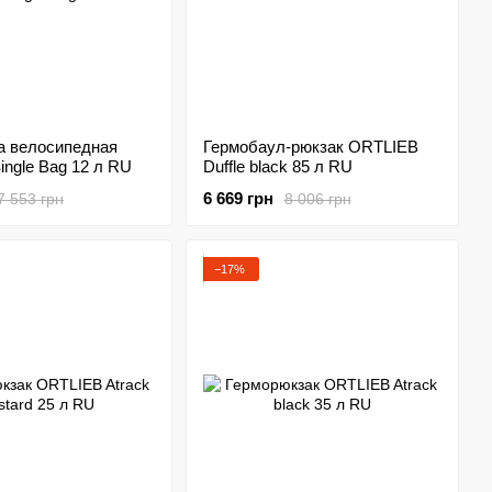
а велосипедная
Гермобаул-рюкзак ORTLIEB
ngle Bag 12 л RU
Duffle black 85 л RU
6 669 грн
7 553 грн
8 006 грн
−17%