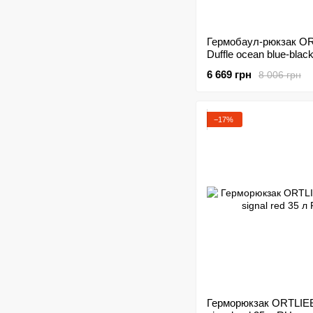
Гермобаул-рюкзак O
Duffle ocean blue-blac
6 669 грн
8 006 грн
−17%
Герморюкзак ORTLIEB