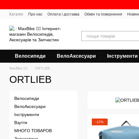
Перейти до основного контенту
Каталог
Про нас
Оплата і доставка
Обмін та повернення
Новин
Велосипеди
ВелоАксесуари
Інструменти
MaxBike 🚴‍♀
ORTLIEB
ORTLIEB
Велосипеди
ВелоАксесуари
Інструменти
−17%
Взуття
МНОГО ТОВАРОВ
Запчастини