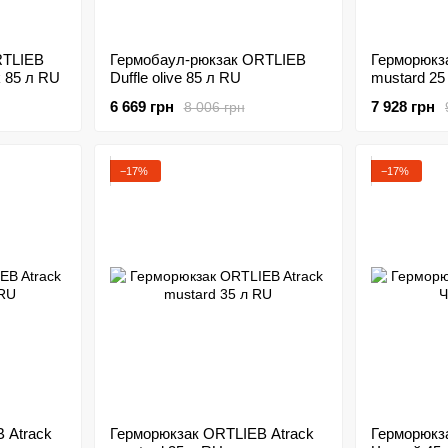
RTLIEB
Гермобаул-рюкзак ORTLIEB
Герморюкз
k 85 л RU
Duffle olive 85 л RU
mustard 25
6 669 грн
7 928 грн
8 006 грн
−17%
−17%
 Atrack
Герморюкзак ORTLIEB Atrack
Герморюкз