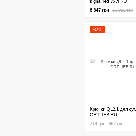
signal red 35 л RU
8 347 грн
10 020 грн
−17%
Крючки QL2.1 для су
ORTLIEB RU
714 грн
857 грн