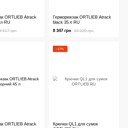
ак ORTLIEB Atrack
Герморюкзак ORTLIEB Atrack
 л RU
black 35 л RU
8 347 грн
9 517 грн
10 020 грн
−17%
ак ORTLIEB Atrack
Крючки QL1 для сумок