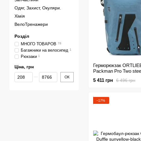
Одяг, Захист, Окуляри.
Хімія
ВелоТренажери
Розділ
МНОГО ТОВАРОВ
78
Багажники на велосипед
1
Рюкзаки
1
Герморюкзак ORTLIE
Ціна, грн
Packman Pro Two steel
Від Ціна, грн
До Ціна, грн
л RU
ОК
5 411 грн
6 496 грн
−17%