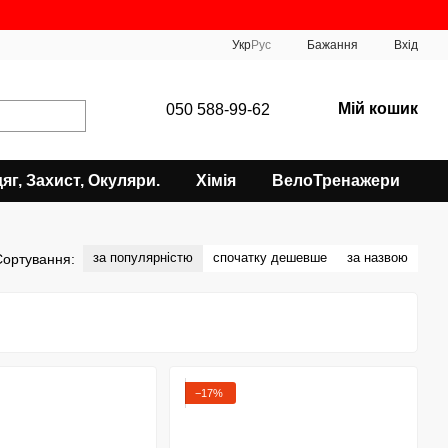
Укр
Рус
Бажання
Вхід
Мій кошик
050 588-99-62
яг, Захист, Окуляри.
Хімія
ВелоТренажери
за популярністю
спочатку дешевше
за назвою
Сортування:
−17%