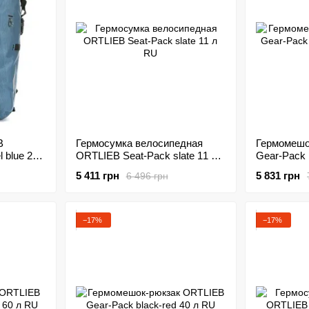
B
Гермосумка велосипедная
Гермомешо
 blue 25
ORTLIEB Seat-Pack slate 11 л
Gear-Pack 
RU
RU
5 411 грн
5 831 грн
6 496 грн
−17%
−17%