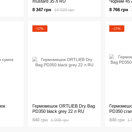
mustard 35 л RU
Чорний 45 
8 347 грн
8 766 грн
10 020 грн
−17%
−17%
мок
Гермомешок ORTLIEB Dry Bag
Гермомешо
PD350 black grey 22 л RU
PD350 cran
840 грн
840 грн
1 008 грн
1 