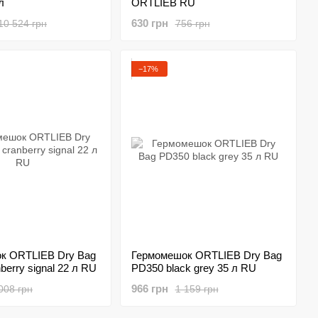
л
ORTLIEB RU
630 грн
10 524 грн
756 грн
−17%
к ORTLIEB Dry Bag
Гермомешок ORTLIEB Dry Bag
berry signal 22 л RU
PD350 black grey 35 л RU
966 грн
008 грн
1 159 грн