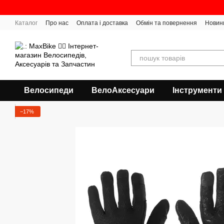
Перейти до основного контенту
Каталог
Про нас
Оплата і доставка
Обмін та повернення
Новин
Велосипеди
ВелоАксесуари
Інструменти
−17%