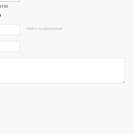
нтія
р
Увійти за допомогою