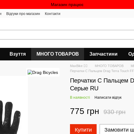
Магазин працює
и
Відгуки про магазин
Контакти
Взуття
МНОГО ТОВАРОВ
Запчастини
Од
MaxBike 🚴‍♀
МНОГО ТОВАРОВ
М
Перчатки С Пальцем Drag Terra Touch F
Перчатки С Пальцем Dr
Серые RU
В наявності
Написати відгук
775 грн
930 грн
Купити
Замовити 