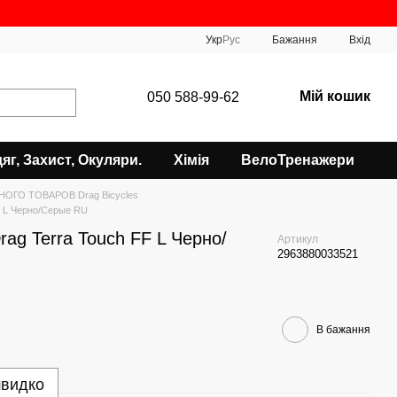
Укр
Рус
Бажання
Вхід
Мій кошик
050 588-99-62
яг, Захист, Окуляри.
Хімія
ВелоТренажери
НОГО ТОВАРОВ Drag Bicycles
F L Черно/Серые RU
ag Terra Touch FF L Черно/
Артикул
2963880033521
В бажання
швидко