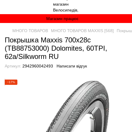
Магазин працює
МНОГО ТОВАРОВ
МНОГО ТОВАРОВ MAXXIS [568]
Покрышк
Покрышка Maxxis 700x28c
(TB88753000) Dolomites, 60TPI,
62a/Silkworm RU
Артикул:
2942960042493
Написати відгук
−17%