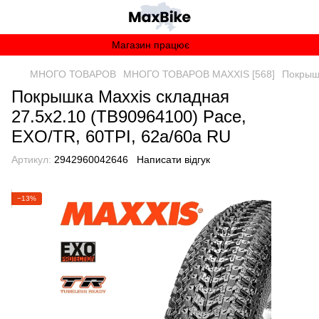
Магазин працює
МНОГО ТОВАРОВ
МНОГО ТОВАРОВ MAXXIS [568]
Покрышк
Покрышка Maxxis складная
27.5x2.10 (TB90964100) Pace,
EXO/TR, 60TPI, 62a/60a RU
Артикул:
2942960042646
Написати відгук
−13%