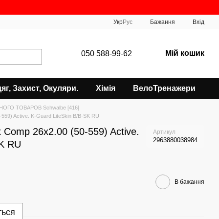
Укр
Рус
Бажання
Вхід
Мій кошик
050 588-99-62
яг, Захист, Окуляри.
Хімія
ВелоТренажери
НОГО ТОВАРОВ Schwalbe [416]
59) Active. K-Guard LiteSkin B/B-SK RU
Comp 26x2.00 (50-559) Active.
Артикул
2963880038984
SK RU
В бажання
ться