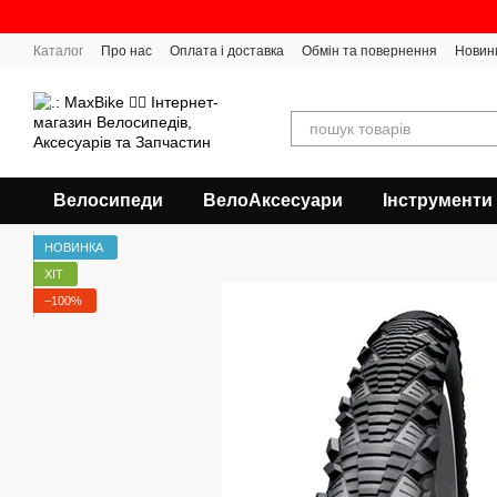
Перейти до основного контенту
Каталог
Про нас
Оплата і доставка
Обмін та повернення
Новин
Велосипеди
ВелоАксесуари
Інструменти
НОВИНКА
ХІТ
−100%