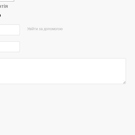
нтія
р
Увійти за допомогою