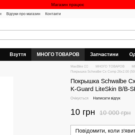
Магазин працює
и
Відгуки про магазин
Контакти
Взуття
МНОГО ТОВАРОВ
Запчастини
Од
MaxBike 🚴‍♀
МНОГО ТОВАРОВ
М
Покрышка Schwalbe Cx Comp 26x2.00 (50-5
Покрышка Schwalbe Cx 
K-Guard LiteSkin B/B-
Очікується
Написати відгук
10 грн
10 000 грн
Повідомити, коли з'яви