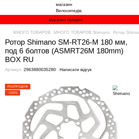
Магазин працює
МНОГО ТОВАРОВ
МНОГО ТОВАРОВ Shimano
Ротор Shim
Ротор Shimano SM-RT26-M 180 мм,
под 6 болтов (ASMRT26M 180mm)
BOX RU
Артикул:
2963880035280
Написати відгук
РОЗПРОДАЖ
−100%