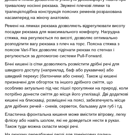
тривалому носінні рюкзака. Звужені плечові лямки та
трапецієподібна конструкція поясних ременів розрахована
насамперед на жіночу анатомію.
Ремені на лямках рюкзака дозволяють відрегулювати висоту
посадки рюкзака для максимального комфорту. Нагрудна
стяжка, яка регулюється по висоті, дозволяє оптимально
розподілити вагу рюкзака з плеч на торс. Поясна стяжка з
поясом Vari-Flex дозволяє підігнати рюкзак по стегнах і
регулюється за допомогою системи Pull-Forward.
Бічні кишені із сітки дозволяють розмістити дрібні речі для
швидкого доступу (наприклад, баф або рукавички) або
швидкий перекус (батончики або снеки). Також ці кишені
призначені для обгорток та іншого дрібного сміття, що
особливо актуально під час пішої прогулянки на природі, коли
потрібно донести сміття до місця його утилізації. Дві додаткові
кишені на блискавці, розміщені на поясі, забезпечують місце
для дрібних речей - снеків, серветок, бальзаму для губ і т.д.
Еластична фронтальна кишеня може вмістити вітровку, легку
фліску або навіть шолом, які не доведеться нести в руках.
Також туди можна скласти мокрі речі.
На рюкзаку передбачені петлі для трекінгових палиць,