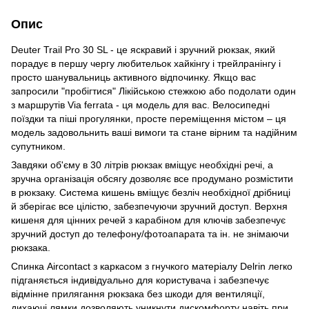
Опис
Deuter Trail Pro 30 SL - це яскравий і зручний рюкзак, який
порадує в першу чергу любительок хайкінгу і трейлранінгу і
просто шанувальниць активного відпочинку. Якщо вас
запросили "пробігтися" Лікійською стежкою або подолати один
з маршрутів Via ferrata - ця модель для вас. Велосипедні
поїздки та піші прогулянки, просте переміщення містом – ця
модель задовольнить ваші вимоги та стане вірним та надійним
супутником.
Завдяки об'єму в 30 літрів рюкзак вміщує необхідні речі, а
зручна організація обсягу дозволяє все продумано розмістити
в рюкзаку. Система кишень вміщує безліч необхідної дрібниці
й зберігає все цілістю, забезпечуючи зручний доступ. Верхня
кишеня для цінних речей з карабіном для ключів забезпечує
зручний доступ до телефону/фотоапарата та ін. не знімаючи
рюкзака.
Спинка Aircontact з каркасом з гнучкого матеріалу Delrin легко
підганяється індивідуально для користувача і забезпечує
відмінне прилягання рюкзака без шкоди для вентиляції,
дихаючі лямки дозволяють уникнути дискомфорту навіть при