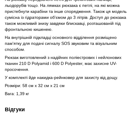
льодорубів тощо. На лямках рюкзака є петлі, на які можна
пристебнути карабіни та інше спорядження. Також ця модель
сумісна із гідраторами об'ємом до 3 літрів. Доступ до рюкзака
також можливий знизу завдяки блискавці, розташованій під
фронтальною кишенею.
На внутрішній підкладці основного відділення розміщено
пам'ятку для подачі сигналу SOS звуковим та візуальним
способом.
Рюкзак виготовлений з надійних поліестрових і нейлонових
тканин 210 D Polyamid і 600 D Polyester, має захисне UV-
просочення.
У комплекті йде накидка-рейнковер для захисту від дощу.
Розміри: 58 ​​см x 32 см x 21 см
Вага: 1,39 кг
Відгуки