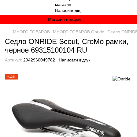
Магазин працює
МНОГО ТОВАРОВ
МНОГО ТОВАРОВ Onride
Седло ONRIDE
Седло ONRIDE Scout, CroMo рамки,
черное 69315100104 RU
Артикул:
2942960049782
Написати відгук
−13%