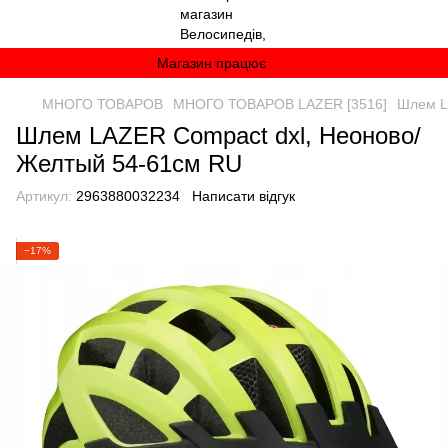
Магазин працює
МНОГО ТОВАРОВ
МНОГО ТОВАРОВ LAZER [3516]
Шлем L
Шлем LAZER Compact dxl, Неоново/
Желтый 54-61см RU
Артикул:
2963880032234
Написати відгук
−17%