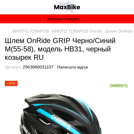
Магазин працює
МНОГО ТОВАРОВ
МНОГО ТОВАРОВ Onride
Шлем OnRide 
Шлем OnRide GRIP Черно/Синий
M(55-58), модель HB31, черный
козырек RU
Артикул:
2963880031107
Написати відгук
−17%