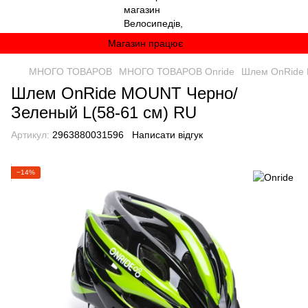
Магазин працює
МНОГО ТОВАРОВ
МНОГО ТОВАРОВ Onride
Шлем OnRide 
Шлем OnRide MOUNT Черно/
Зеленый L(58-61 см) RU
Артикул:
2963880031596
Написати відгук
−14%