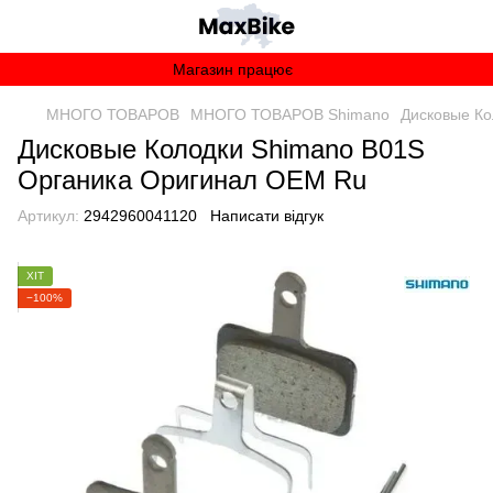
Магазин працює
МНОГО ТОВАРОВ
МНОГО ТОВАРОВ Shimano
Дисковые Ко
Дисковые Колодки Shimano B01S
Органика Оригинал OEM Ru
Артикул:
2942960041120
Написати відгук
ХІТ
−100%