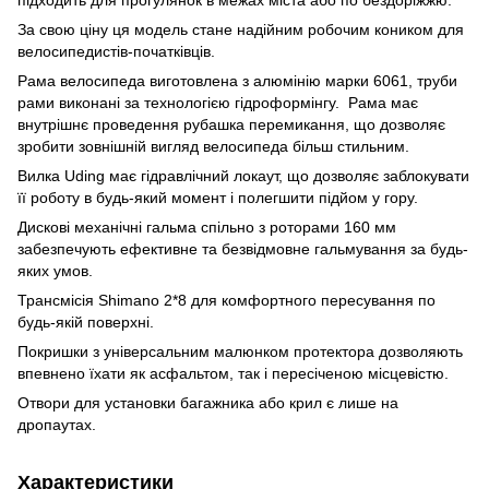
За свою ціну ця модель стане надійним робочим коником для
велосипедистів-початківців.
Рама велосипеда виготовлена з алюмінію марки 6061, труби
рами виконані за технологією гідроформінгу. Рама має
внутрішнє проведення рубашка перемикання, що дозволяє
зробити зовнішній вигляд велосипеда більш стильним.
Вилка Uding має гідравлічний локаут, що дозволяє заблокувати
її роботу в будь-який момент і полегшити підйом у гору.
Дискові механічні гальма спільно з роторами 160 мм
забезпечують ефективне та безвідмовне гальмування за будь-
яких умов.
Трансмісія Shimano 2*8 для комфортного пересування по
будь-якій поверхні.
Покришки з універсальним малюнком протектора дозволяють
впевнено їхати як асфальтом, так і пересіченою місцевістю.
Отвори для установки багажника або крил є лише на
дропаутах.
Характеристики