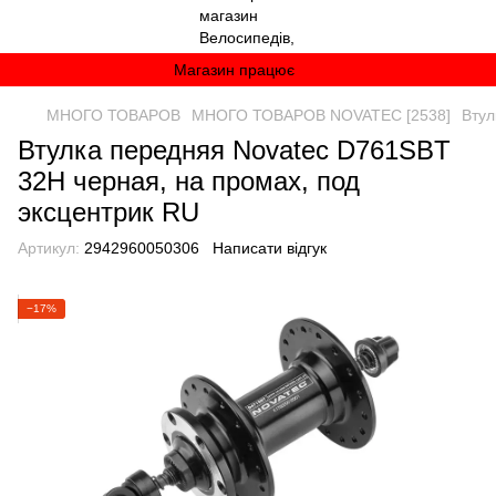
Магазин працює
МНОГО ТОВАРОВ
МНОГО ТОВАРОВ NOVATEC [2538]
Втул
Втулка передняя Novatec D761SBT
32H черная, на промах, под
эксцентрик RU
Артикул:
2942960050306
Написати відгук
−17%