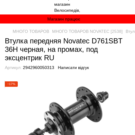
Магазин працює
МНОГО ТОВАРОВ
МНОГО ТОВАРОВ NOVATEC [2538]
Втул
Втулка передняя Novatec D761SBT
36H черная, на промах, под
эксцентрик RU
Артикул:
2942960050313
Написати відгук
−17%