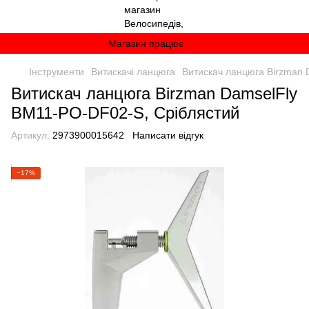
Магазин працює
Інструменти
Витискачі ланцюга
Витискач ланцюга Birzman 
Витискач ланцюга Birzman DamselFly
BM11-PO-DF02-S, Сріблястий
Артикул:
2973900015642
Написати відгук
−17%