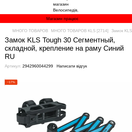
Магазин працює
МНОГО ТОВАРОВ
МНОГО ТОВАРОВ KLS [2714]
Замок KLS
Замок KLS Tough 30 Сегментный,
складной, крепление на раму Синий
RU
Артикул:
2942960044299
Написати відгук
−17%