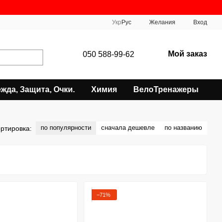
Укр
Рус
Желания
Вход
Мой заказ
050 588-99-62
жда, Защита, Очки.
Химия
ВелоТренажеры
по популярности
сначала дешевле
по названию
ртировка:
−71%