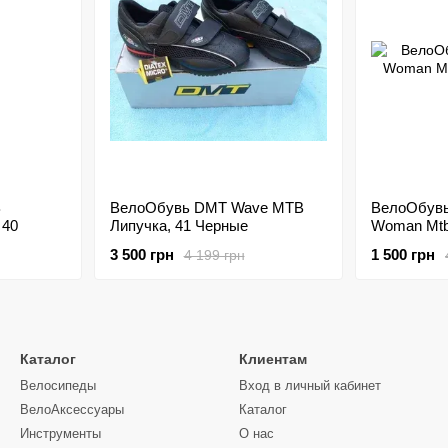
B
ВелоОбувь DMT Wave MTB
ВелоОбувь
 40
Липучка, 41 Черные
Woman Mtb
3 500 грн
1 500 грн
4 199 грн
Каталог
Клиентам
Велосипеды
Вход в личный кабинет
ВелоАксессуары
Каталог
Инструменты
О нас