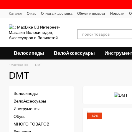
Перейти к основному контенту
Каталог
О нас
Оплата и доставка
Обмен и возврат
Новости
О
Велосипеды
ВелоАксессуары
Инструмен
: MaxBike 🚴‍♀
DMT
DMT
Велосипеды
ВелоАксессуары
Инструменты
−67%
Обувь
МНОГО ТОВАРОВ
Запчасти