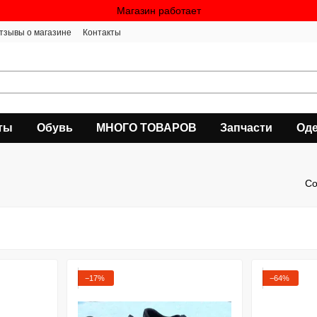
Магазин работает
тзывы о магазине
Контакты
ты
Обувь
МНОГО ТОВАРОВ
Запчасти
Оде
Со
−17%
−64%