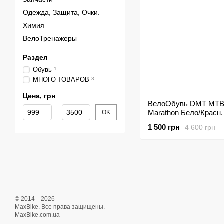
Одежда, Защита, Очки.
Химия
ВелоТренажеры
Раздел
Обувь
1
МНОГО ТОВАРОВ
3
Цена, грн
ВелоОбувь DMT MT
От Цена, грн
До Цена, грн
Marathon Бело/Красн.
OK
1 500 грн
4 600 грн
© 2014—2026
MaxBike. Все права защищены.
MaxBike.com.ua