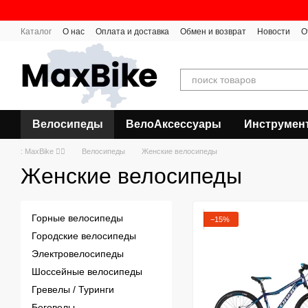
Перейти к основному контенту
Каталог
О нас
Оплата и доставка
Обмен и возврат
Новости
О
Велосипеды
ВелоАксессуары
Инструмен
: MaxBike 🚴‍♀
Велосипеды
Женские велосипеды
Женские велосипеды
Горные велосипеды
−15%
Городские велосипеды
Электровелосипеды
Шоссейные велосипеды
Гревелы / Туринги
Беговелы