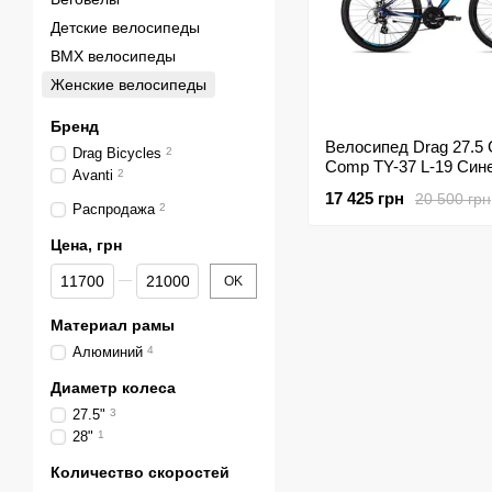
Детские велосипеды
BMX велосипеды
Женские велосипеды
Бренд
Велосипед Drag 27.5 
Drag Bicycles
2
Comp TY-37 L-19 Син
Avanti
2
2021
17 425 грн
20 500 грн
Распродажа
2
Цена, грн
От Цена, грн
До Цена, грн
OK
Материал рамы
Алюминий
4
Диаметр колеса
27.5"
3
28"
1
Количество скоростей