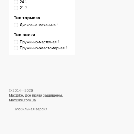
24
1
21
3
Тип тормоза
Дисковые механика
4
Тип вилки
Пружинно-масляная
1
Пружинно-эластомерная
3
© 2014—2026
MaxBike. Все права защищены.
MaxBike.com.ua
Мобильная версия