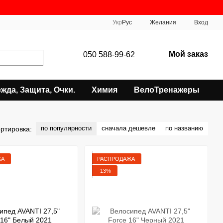
Укр
Рус
Желания
Вход
Мой заказ
050 588-99-62
жда, Защита, Очки.
Химия
ВелоТренажеры
по популярности
сначала дешевле
по названию
ртировка:
ЖА
РАСПРОДАЖА
−13%