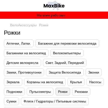
Магазин работает
ВелоАксессуары
Рожки
Рожки
Аптечки, Латки.
Багажник для перевозки велосипеда
Багажники на велосипед
Велокомпьютеры
Детские велокресла
Свет. Задний, Передний
Замки, Противоугонки
Защита Велосипеда
Звонки
Зеркала
Корзины на велосипед
Крылья
Насосы
Подножки
Пульсометры
Рожки
Рюкзаки
Сумки
Фляги / Гидраторы / Питьевые системы