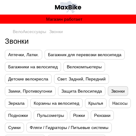
Магазин работает
ВелоАксессуары
Звонки
Звонки
Аптечки, Латки.
Багажник для перевозки велосипеда
Багажники на велосипед
Велокомпьютеры
Детские велокресла
Свет. Задний, Передний
Замки, Противоугонки
Защита Велосипеда
Звонки
Зеркала
Корзины на велосипед
Крылья
Насосы
Подножки
Пульсометры
Рожки
Рюкзаки
Сумки
Фляги / Гидраторы / Питьевые системы