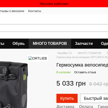
Магазин работает
тзывы о магазине
Контакты
ты
Обувь
МНОГО ТОВАРОВ
Запчасти
Оде
: MaxBike 🚴‍♀
МНОГО ТОВАРОВ
Гермосумка велосипедная ORTLIEB E-Mat
Гермосумка велосипед
В наличии
Оставить отзыв
5 033 грн
6 042 г
Купить
Быстрый за
Доставка
Оплата
Гара