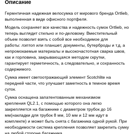
Описание
Гермнтичная надежная велосумка от мирового бренда Ortlieb,
выполненная в виде офисного портфеля.
Модель сохраняет все качества и надежность сумок Ortlieb, но
теперь выглядит стильно и по-деловому. Вместительный
объем позволит взять с собой все необходимое для
работы: лэптоп или планшет, документы, бутерброды и т.д, а
непромокаемые материалы и высокочастотная сварка швов,
как и горловина, закрывающаяся методом скрутки,
гарантирует герметичность, а следовательно, и сохранность
содержимого.
Сумка имеет светоотражающий элемент Scotchlite на
передней части, что улучшает заметность в темное время
суток.
Сумка оснащена запатентованным механизмом
крепления QL2.1, с помощью которого она легко
закрепляется на багажнике с диаметром трубок до 16
мм(накладки для трубок 8 мм, 10 мм и 12 мм идут в
комплекте) и может быть снята с багажника одной рукой. При
необходимости система крепления позволяет закрепить сумку
на любой стороне багажника.