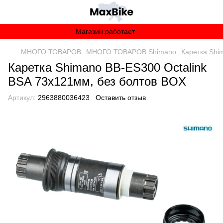
Магазин работает
МНОГО ТОВАРОВ
МНОГО ТОВАРОВ Shimano
Каретка Shi
Каретка Shimano BB-ES300 Octalink
BSA 73х121мм, без болтов BOX
Артикул:
2963880036423
Оставить отзыв