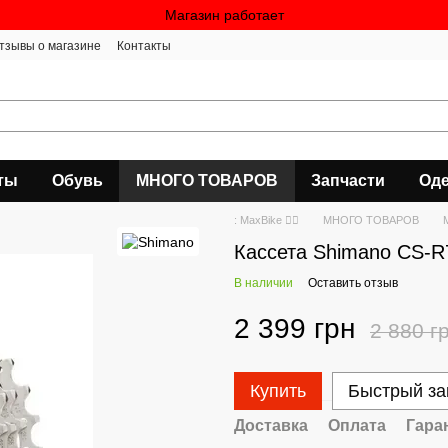
Магазин работает
тзывы о магазине
Контакты
ты
Обувь
МНОГО ТОВАРОВ
Запчасти
Оде
: MaxBike 🚴‍♀
МНОГО ТОВАРОВ
Кассета Shimano CS-R7
В наличии
Оставить отзыв
2 399 грн
2 880 г
Купить
Быстрый за
Доставка
Оплата
Гара