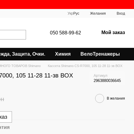
Укр
Рус
Желания
Вход
Мой заказ
050 588-99-62
жда, Защита, Очки.
Химия
ВелоТренажеры
МНОГО ТОВАРОВ Shimano
Кассета Shimano CS-R7000, 105 11-28 11-зв BOX
000, 105 11-28 11-зв BOX
Артикул
2963880036645
рн
В желания
каз
нтия