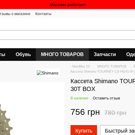
Магазин работает
тзывы о магазине
Контакты
ты
Обувь
МНОГО ТОВАРОВ
Запчасти
Оде
: MaxBike 🚴‍♀
МНОГО ТОВАРОВ
Кассета Shimano TOURNEY CS-HG41-8i С
Кассета Shimano TOUR
30T BOX
В наличии
Оставить отзыв
756 грн
780 грн
Купить
Быстрый за