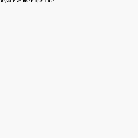
олучите четкое и приятное