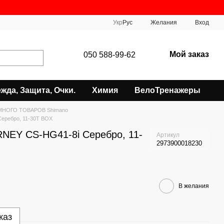
Укр
Рус
Желания
Вход
Мой заказ
050 588-99-62
жда, Защита, Очки.
Химия
ВелоТренажеры
МНОГО ТОВАРОВ Shimano
еребро, 11-30T BOX
NEY CS-HG41-8i Серебро, 11-
Артикул
2973900018230
В желания
каз