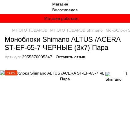
Магазин работает
МНОГО ТОВАРОВ
МНОГО ТОВАРОВ Shimano
Моноблоки S
Моноблоки Shimano ALTUS /ACERA
ST-EF-65-7 ЧЕРНЫЕ (3х7) Пара
Артикул:
2955370005347
Оставить отзыв
−13%