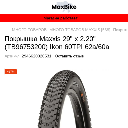
Магазин работает
МНОГО ТОВАРОВ
МНОГО ТОВАРОВ MAXXIS [568]
Покрышк
Покрышка Maxxis 29" x 2.20"
(TB96753200) Ikon 60TPI 62a/60a
Артикул:
2946620020531
Оставить отзыв
−17%