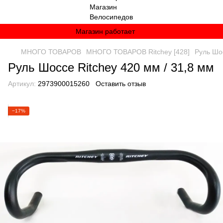
Магазин работает
МНОГО ТОВАРОВ
МНОГО ТОВАРОВ Ritchey [428]
Руль Шос
Руль Шоссе Ritchey 420 мм / 31,8 мм
Артикул:
2973900015260
Оставить отзыв
−17%