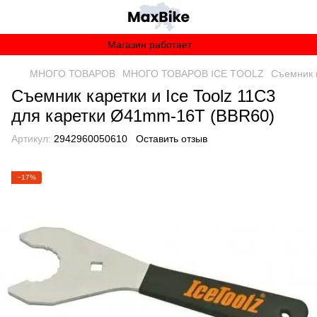
Магазин работает
МНОГО ТОВАРОВ
МНОГО ТОВАРОВ ICE TOOLZ
Съемник к
Съемник каретки и Ice Toolz 11C3
для каретки Ø41mm-16T (BBR60)
Артикул:
2942960050610
Оставить отзыв
−17%