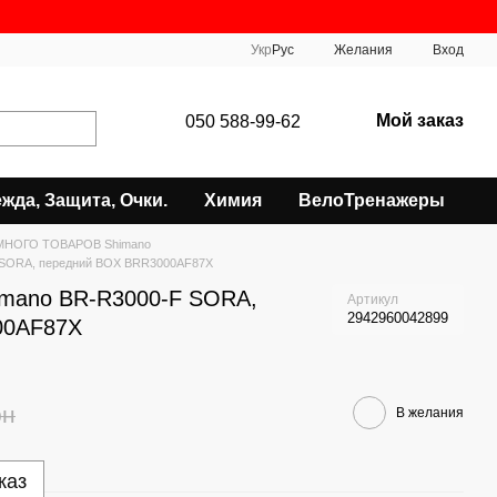
Укр
Рус
Желания
Вход
Мой заказ
050 588-99-62
жда, Защита, Очки.
Химия
ВелоТренажеры
МНОГО ТОВАРОВ Shimano
 SORA, передний BOX BRR3000AF87X
imano BR-R3000-F SORA,
Артикул
2942960042899
00AF87X
рн
В желания
каз