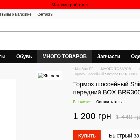
Магазин работает
тзывы о магазине
Контакты
ты
Обувь
МНОГО ТОВАРОВ
Запчасти
Оде
: MaxBike 🚴‍♀
МНОГО ТОВАРОВ
Тормоз шоссейный Shimano BR-R3000-F
Тормоз шоссейный Sh
передний BOX BRR30
В наличии
Оставить отзыв
1 200 грн
1 440 г
Купить
Быстрый за