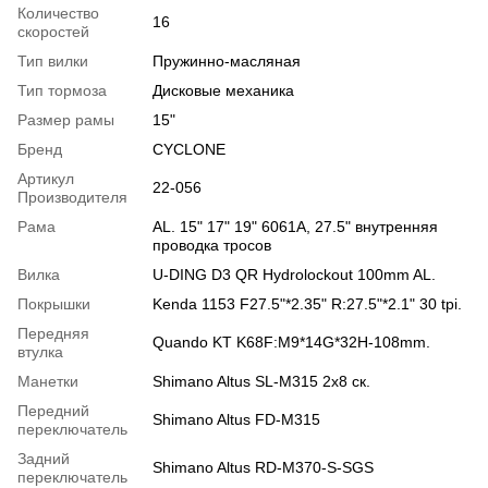
Количество
16
скоростей
Тип вилки
Пружинно-масляная
Тип тормоза
Дисковые механика
Размер рамы
15"
Бренд
CYCLONE
Артикул
22-056
Производителя
Рама
AL. 15" 17" 19" 6061A, 27.5" внутренняя
проводка тросов
Вилка
U-DING D3 QR Hydrolockout 100mm AL.
Покрышки
Kenda 1153 F27.5"*2.35" R:27.5"*2.1" 30 tpi.
Передняя
Quando KT K68F:M9*14G*32H-108mm.
втулка
Манетки
Shimano Altus SL-M315 2x8 ск.
Передний
Shimano Altus FD-M315
переключатель
Задний
Shimano Altus RD-M370-S-SGS
переключатель