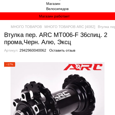
Магазин работает
МНОГО ТОВАРОВ
МНОГО ТОВАРОВ ARC [4082]
Втулка пе
Втулка пер. ARC MT006-F 36спиц. 2
прома,Черн. Алю, Эксц
Артикул:
2942960040062
Оставить отзыв
−17%