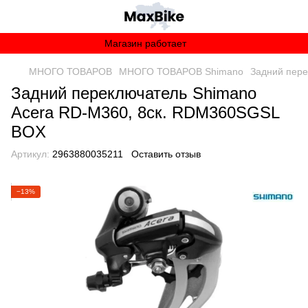
Магазин работает
МНОГО ТОВАРОВ
МНОГО ТОВАРОВ Shimano
Задний пере
Задний переключатель Shimano
Acera RD-M360, 8ск. RDM360SGSL
BOX
Артикул:
2963880035211
Оставить отзыв
−13%