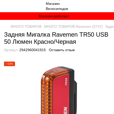
Магазин работает
МНОГО ТОВАРОВ
МНОГО ТОВАРОВ Ravemen [3737]
Задн
Задняя Мигалка Ravemen TR50 USB
50 Люмен Красно/Черная
Артикул:
2942960041915
Оставить отзыв
−13%